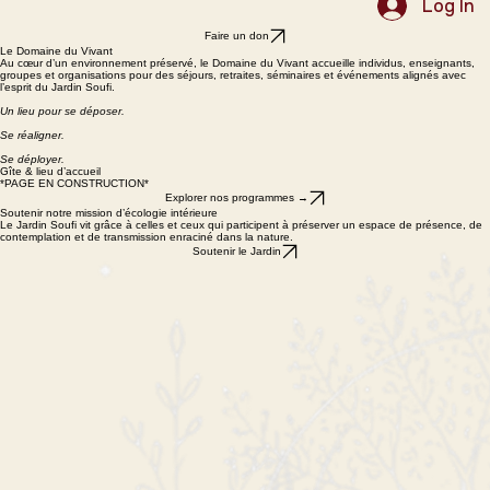
Accueil
Programmes
Le Gite
À propos
Contact
Faire un don
Log In
Faire un don
Le Domaine du Vivant
Au cœur d’un environnement préservé, le Domaine du Vivant accueille individus, enseignants,
groupes et organisations pour des séjours, retraites, séminaires et événements alignés avec
l’esprit du Jardin Soufi.
Un lieu pour se déposer.
Se réaligner.
Se déployer.
Gîte & lieu d’accueil
*PAGE EN CONSTRUCTION*
Explorer nos programmes →
Soutenir notre mission d’écologie intérieure
Le Jardin Soufi vit grâce à celles et ceux qui participent à préserver un espace de présence, de
contemplation et de transmission enraciné dans la nature.
Soutenir le Jardin