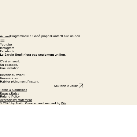
Programmes
Le Gite
À propos
Contact
Faire un don
Accueil
Youtube
Instagram
Facebook
Le Jardin Soufi n’est pas seulement un lieu.
C’est un seuil.
Un passage.
Une invitation.
Revenir au vivant.
Revenir à soi.
Habiter pleinement l’instant.
Soutenir le Jardin
Terms & Conditions
Privacy Policy
Refund Policy