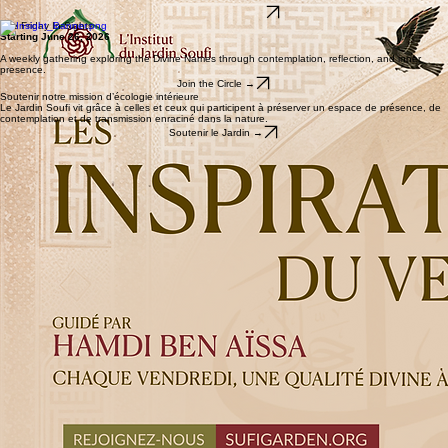
responsabilité et de gratitude envers le vivant.
Les Inspirations du Vendredi
À partir du 26 juin 2026
Un rendez-vous hebdomadaire pour explorer les Noms Divins à travers la contemplation, la
réflexion et la présence intérieure.
Rejoindre le cercle →
The Friday In-Sights
Starting June 26, 2026
A weekly gathering exploring the Divine Names through contemplation, reflection, and inner
presence.
Join the Circle →
Soutenir notre mission d’écologie intérieure
Le Jardin Soufi vit grâce à celles et ceux qui participent à préserver un espace de présence, de
contemplation et de transmission enraciné dans la nature.
Soutenir le Jardin →