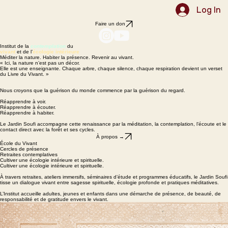
Programmes
Le Gite
À propos
Contact
Faire un don
Accueil
Log In
Faire un don
Institut de la
c
ontemplation
du
vivant
et de l’
écologie
intérieure
Méditer la nature. Habiter la présence. Revenir au vivant.
« Ici, la nature n’est pas un décor.
Elle est une enseignante. Chaque arbre, chaque silence, chaque respiration devient un verset
du Livre du Vivant.
»
Nous croyons que la guérison du monde commence par la guérison du regard.
Réapprendre à voir.
Réapprendre à écouter.
Réapprendre à habiter.
Le Jardin Soufi accompagne cette renaissance par la méditation, la contemplation, l’écoute et le
contact direct avec la forêt et ses cycles.
À propos →
École du Vivant
Cercles de présence
Retraites contemplatives
Cultiver une écologie intérieure et spirituelle.
Cultiver une écologie intérieure et spirituelle.
À travers retraites, ateliers immersifs, séminaires d’étude et programmes éducatifs, le Jardin Soufi
tisse un dialogue vivant entre sagesse spirituelle, écologie profonde et pratiques méditatives.
L’Institut accueille adultes, jeunes et enfants dans une démarche de présence, de beauté, de